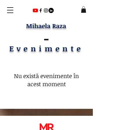
Mihaela Raza
Evenimente
Nu există evenimente în
acest moment