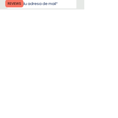
REVIEWS
Abonează-te
Mai multe informații despre
FAQ, metode de plată,
politica magazinului online
FAQ | Metode de plată
|
Pol
itica magazinului online |