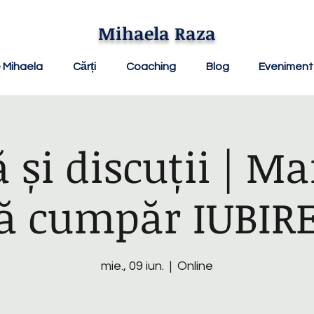
Mihaela Raza
 Mihaela
Cărți
Coaching
Blog
Evenimen
 și discuții | M
ă cumpăr IUBIR
mie., 09 iun.
  |  
Online