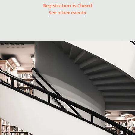
Registration is Closed
See other events