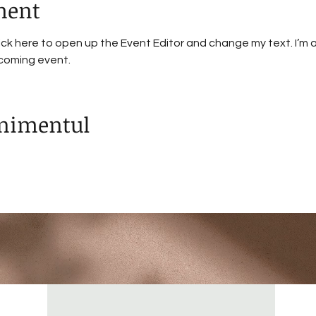
ment
lick here to open up the Event Editor and change my text. I’m a
pcoming event.
enimentul