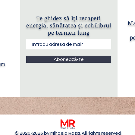
Te ghidez să îți recapeți
Ma
energia, sănătatea și echilibrul
pe termen lung
po
Abonează-te
com
© 2020-2025
by Mihaela Raza. All rights reserved