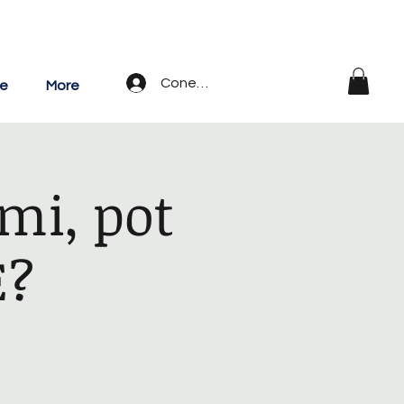
Conectează-te
te
More
ami, pot
E?