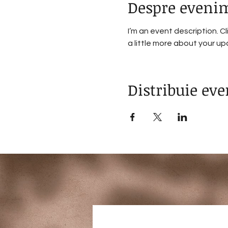
Despre eveni
I’m an event description. C
a little more about your u
Distribuie ev