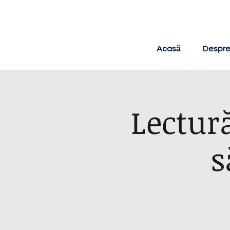
Acasă
Despre
Lectură
s