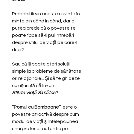
Probabil îți vin aceste cuvinte în
minte din când în când, dar ai
putea crede că o poveste te
poate face să-ți pui întrebări
despre stilul de viață pe care-l
duci?
Sau că îți poate oferi soluții
simple la probleme de sănătate
ori relaționale... Și să te ghideze
cu ușurință către un
Stil de Viață Sănătos
?
”Pomul cu Bomboane”
este
o
poveste atractivă despre cum
modul de viață și înțelepciunea
unui profesor autentic pot