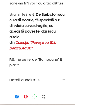
scrie-mi și îți voi fi cu drag alături.
Și amintește-ți:
De Sărbători sau
cu altă ocazie, fă specială o zi
din viața cuiva drag ție, cu
această poveste, dar și cu
altele
din
Colecția ”Povești cu Tâlc
pentru Adulți”
.
P.S. Ție ce fel de ”Bomboane” îți
plac?
Detalii eBook #04
COD
VIA978-606-
95143-3-7