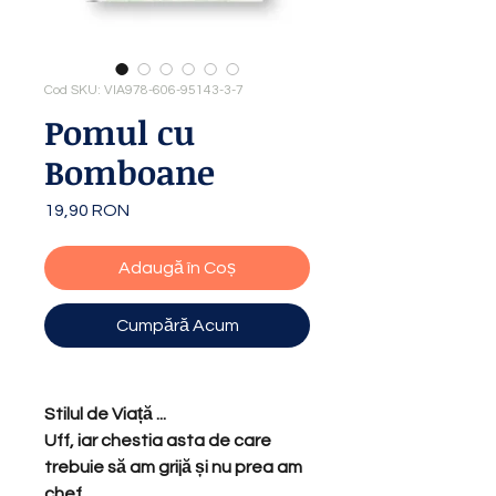
Cod SKU: VIA978-606-95143-3-7
Pomul cu
Bomboane
19,90 RON
Preț
Adaugă în Coș
Cumpără Acum
Stilul de Viață ...
Uff, iar chestia asta de care
trebuie să am grijă și nu prea am
chef...