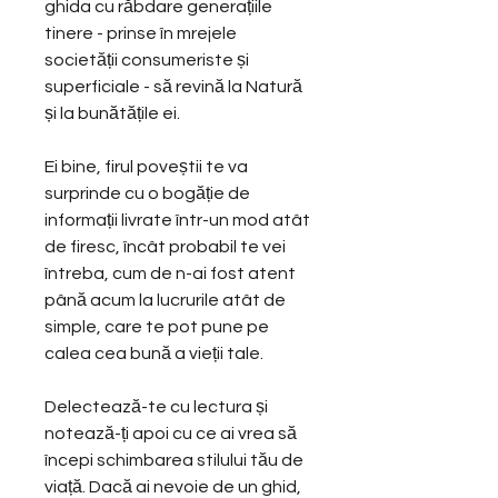
ghida cu răbdare generațiile
tinere - prinse în mrejele
societății consumeriste și
superficiale - să revină la Natură
și la bunătățile ei.
Ei bine, firul poveștii te va
surprinde cu o bogăție de
informații livrate într-un mod atât
de firesc, încât probabil te vei
întreba, cum de n-ai fost atent
până acum la lucrurile atât de
simple, care te pot pune pe
calea cea bună a vieții tale.
Delectează-te cu lectura și
notează-ți apoi cu ce ai vrea să
începi schimbarea stilului tău de
viață. Dacă ai nevoie de un ghid,