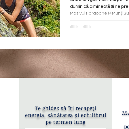
duminică dimineață și ne pr
Masivul Faraoane (#MunțiiSuh
Te ghidez să îți recapeți
Ma
energia, sănătatea și echilibrul
pe termen lung
po