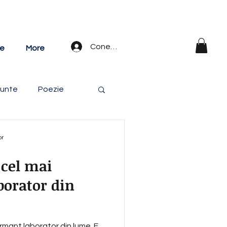
Conectează-te
te
More
Munte
Poezie
or
 cel mai
borator din
rmant laborator din lume. E