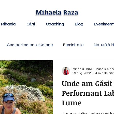
Mihaela Raza
 Mihaela
Cărți
Coaching
Blog
Evenimen
Comportamente Umane
Feminitate
Natură & 
Mihaela Raza - Coach & Auth
29 aug. 2022
4 min de citit
Unde am Găsit
Performant La
Lume
Unde am găsit cel mai perfo